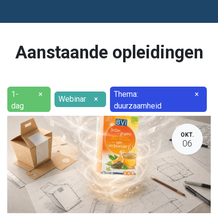
Aanstaande opleidingen
1-
×
Thema:
×
Webinar
×
dag
duurzaamheid
OKT.
06