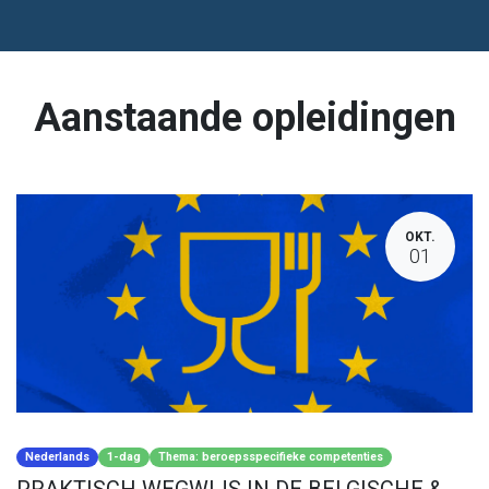
Aanstaande opleidingen
OKT.
01
Nederlands
1-dag
Thema: beroepsspecifieke competenties