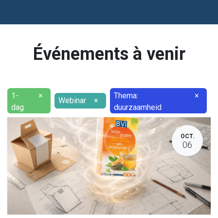
Événements à venir
1-
×
Thema:
×
Webinar
×
dag
duurzaamheid
OCT.
06