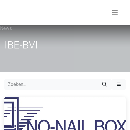
News
​IBE-BVI