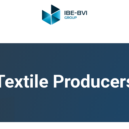
-BVI Group
Leden
Nieuws
Opleidingen
Video
Vacatur
Textile Producer