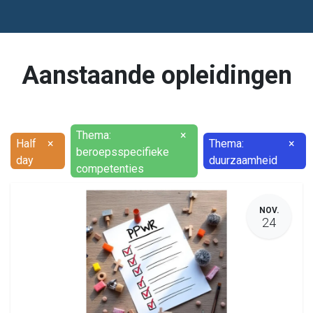
Aanstaande opleidingen
Thema:
×
Half
×
Thema:
×
beroepsspecifieke
day
duurzaamheid
competenties
NOV.
24