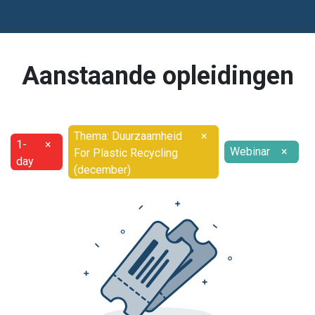
Aanstaande opleidingen
Thema: Duurzaamheid
×
1-
×
Webinar
×
For Plastic Recycling
day
(december)