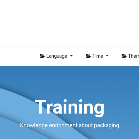
-BVI Group
Leden
Nieuws
Opleidingen
Video
Vacatur
Language
Time
The
Training
Knowledge enrichment about packaging