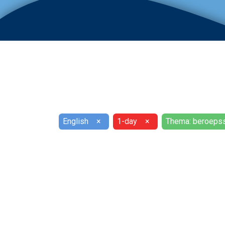
English
×
1-day
×
Thema: beroepss