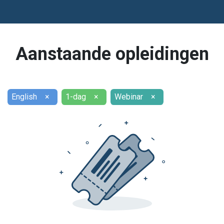
Aanstaande opleidingen
English
×
1-dag
×
Webinar
×