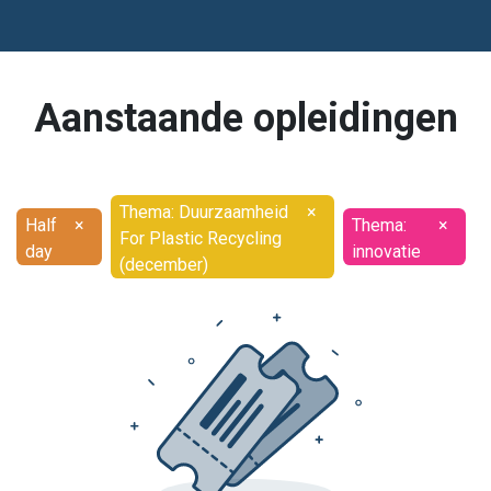
Aanstaande opleidingen
Thema: Duurzaamheid
×
Half
×
Thema:
×
For Plastic Recycling
day
innovatie
(december)