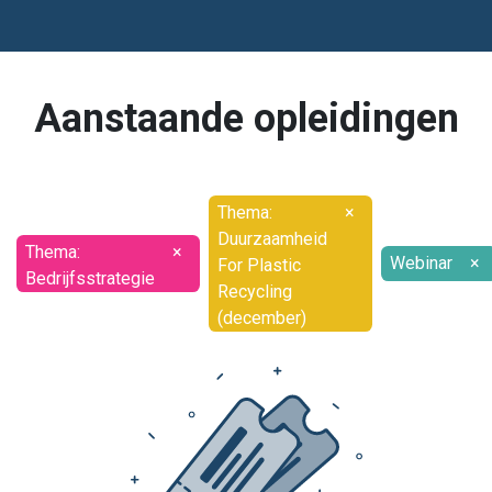
Aanstaande opleidingen
Thema:
×
Duurzaamheid
Thema:
×
Webinar
×
For Plastic
Bedrijfsstrategie
Recycling
(december)