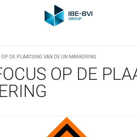
-BVI Group
Leden
Nieuws
Opleidingen
Video
Vacatur
S OP DE PLAATSING VAN DE UN MARKERING
FOCUS OP DE PLA
ERING