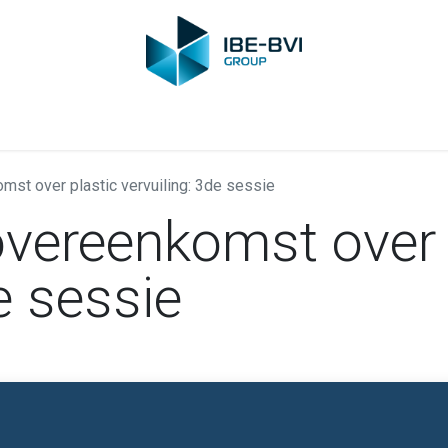
-BVI Group
Leden
Nieuws
Opleidingen
Video
Vacatur
st over plastic vervuiling: 3de sessie
overeenkomst over 
e sessie