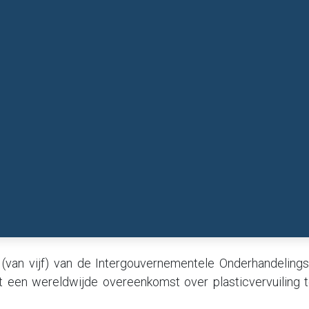
(van vijf) van de Intergouvernementele Onderhandeling
t een wereldwijde overeenkomst over plasticvervuiling te