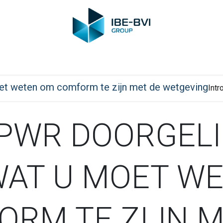
Group
Members
News
Training
Video
Jobs
Conta
oet weten om comform te zijn met de wetgeving
Intr
PPWR DOORGELI
WAT U MOET W
ORM TE ZIJN M