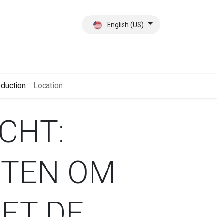
English (US)
ct
About Us
oduction
Location
CHT:
ETEN OM
ET DE