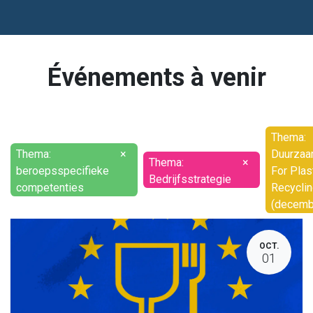
Événements à venir
Thema:
Thema:
×
Duurzaa
Thema:
×
beroepsspecifieke
For Plas
Bedrijfsstrategie
competenties
Recycli
(decemb
OCT.
01