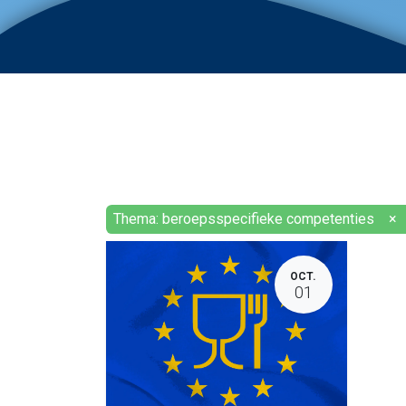
Thema: beroepsspecifieke competenties
×
OCT.
01