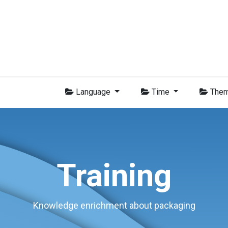
Membres
Nouvelles
Formations
Vidéo
Emplois
Con
Language
Time
The
Training
Knowledge enrichment about packaging