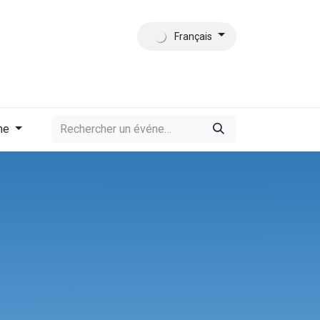
Français
tact
Qui sommes-nous?
me