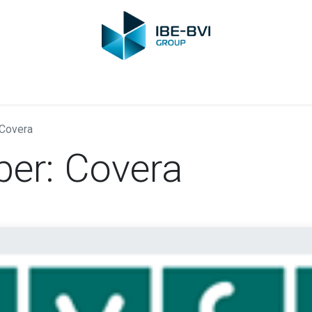
Membres
Nouvelles
Formations
Vidéo
Emplois
Con
Covera
er: Covera