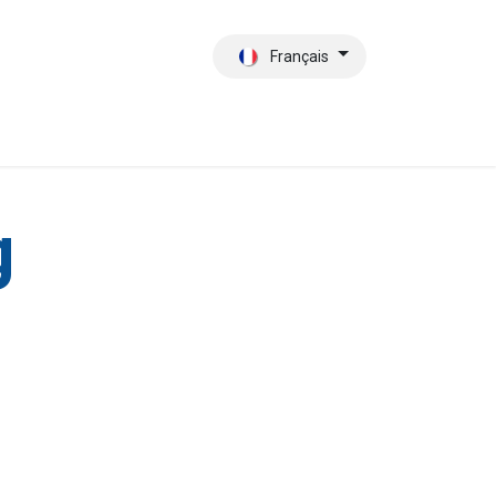
Français
tact
Qui sommes-nous?
g