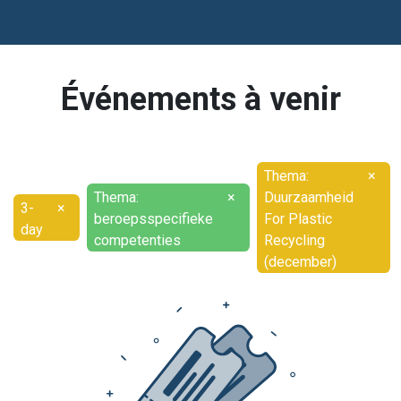
Événements à venir
Thema:
×
Thema:
×
Duurzaamheid
3-
×
beroepsspecifieke
For Plastic
day
competenties
Recycling
(december)