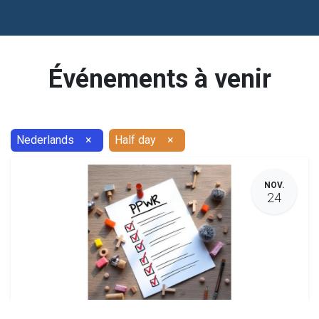
Événements à venir
Nederlands
×
Half day
×
NOV.
24