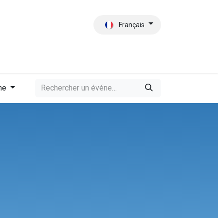
Français
tact
Qui sommes-nous?
me