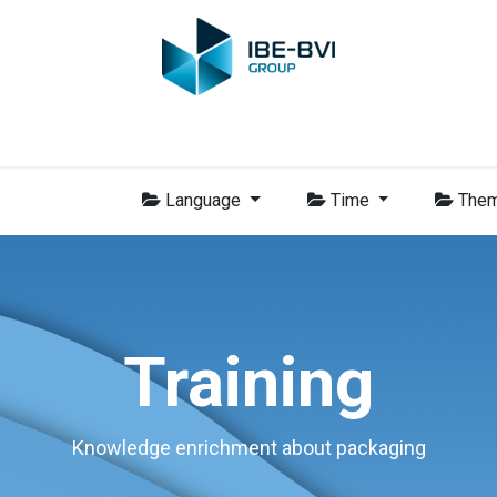
Membres
Nouvelles
Formations
Vidéo
Emplois
Con
Language
Time
The
Training
Knowledge enrichment about packaging