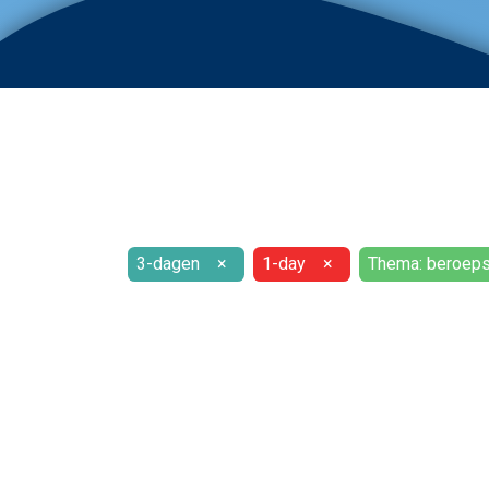
3-dagen
×
1-day
×
Thema: beroeps