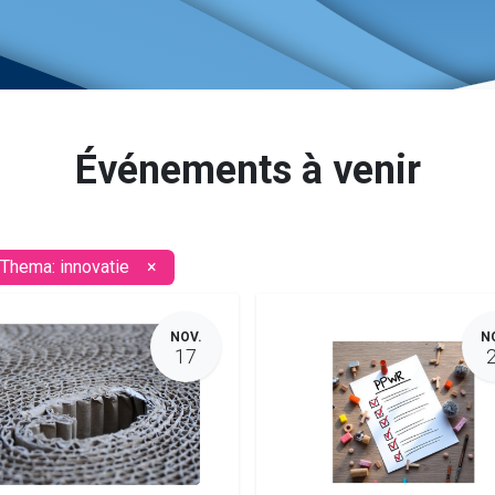
Événements à venir
Thema: innovatie
×
NOV.
N
17