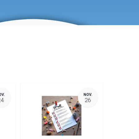
OV.
NOV.
24
26