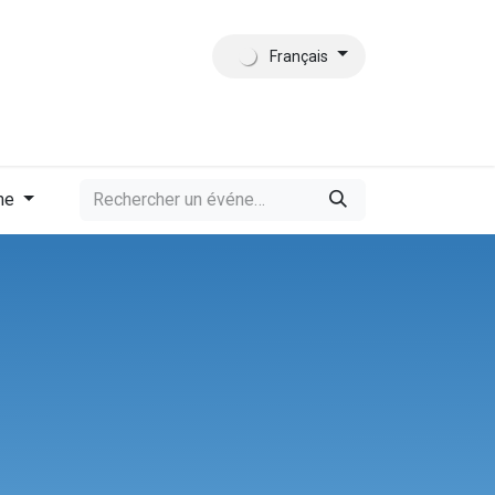
Français
tact
Qui sommes-nous?
me