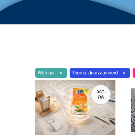
Webinar
×
Thema: duurzaamheid
×
OCT.
06