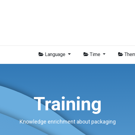
Membres
Nouvelles
Formations
Vidéo
Emplois
Con
Language
Time
The
Training
Knowledge enrichment about packaging