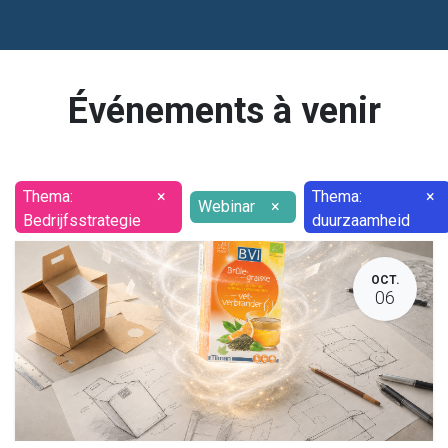
Événements à venir
Thema:
×
Thema:
×
Webinar
×
Bedrijfsstrategie
duurzaamheid
OCT.
06