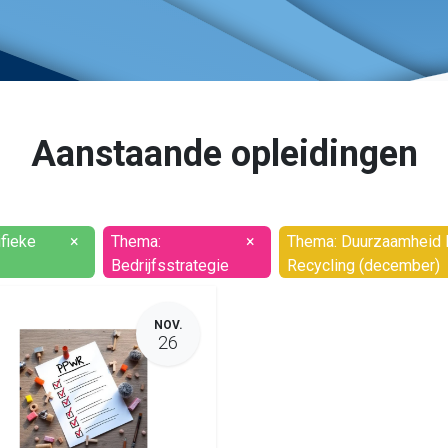
Aanstaande opleidingen
fieke
×
Thema:
×
Thema: Duurzaamheid F
Bedrijfsstrategie
Recycling (december)
NOV.
26