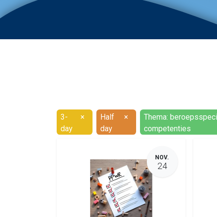
3-
×
Half
×
Thema: beroepsspeci
day
day
competenties
NOV.
24