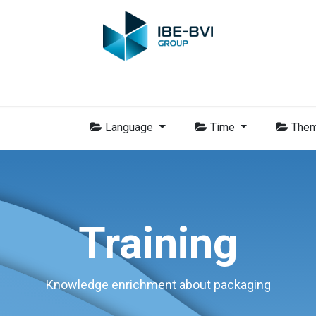
-BVI Group
Leden
Nieuws
Opleidingen
Video
Vacatur
Language
Time
The
Training
Knowledge enrichment about packaging