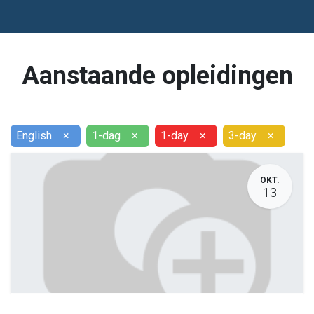
Aanstaande opleidingen
English
×
1-dag
×
1-day
×
3-day
×
OKT.
13