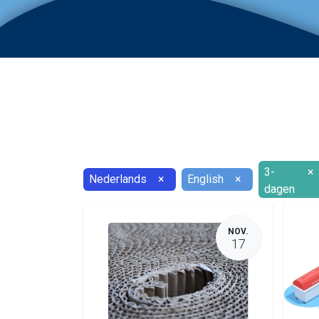
3-
×
Nederlands
×
English
×
dagen
NOV.
17