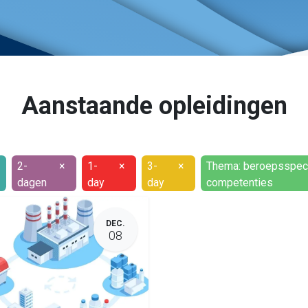
Aanstaande opleidingen
2-
×
1-
×
3-
×
Thema: beroepsspec
dagen
day
day
competenties
DEC.
08