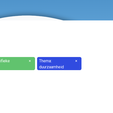
ifieke
×
Thema:
×
duurzaamheid