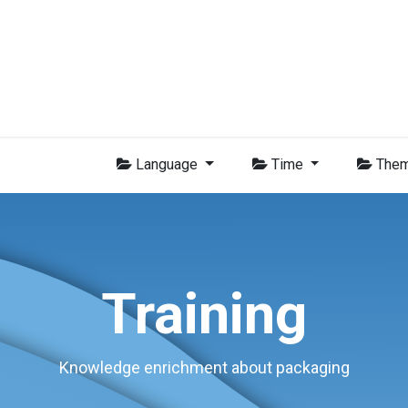
-BVI Group
Leden
Nieuws
Opleidingen
Video
Vacatur
Language
Time
The
Training
Knowledge enrichment about packaging