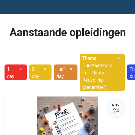
Aanstaande opleidingen
Thema:
×
Duurzaamheid
1-
×
3-
×
Half
×
Th
For Plastic
day
day
day
du
Recycling
(december)
NOV.
24