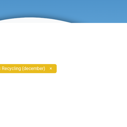
c Recycling (december)
×