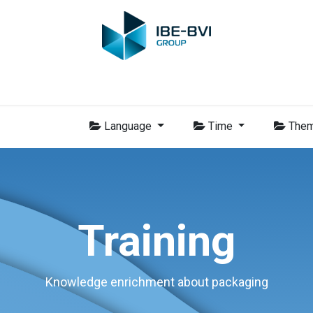
-BVI Group
Leden
Nieuws
Opleidingen
Video
Vacatur
Language
Time
The
Training
Knowledge enrichment about packaging