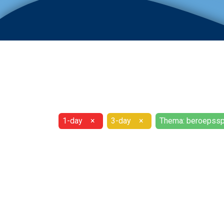
1-day
×
3-day
×
Thema: beroepssp