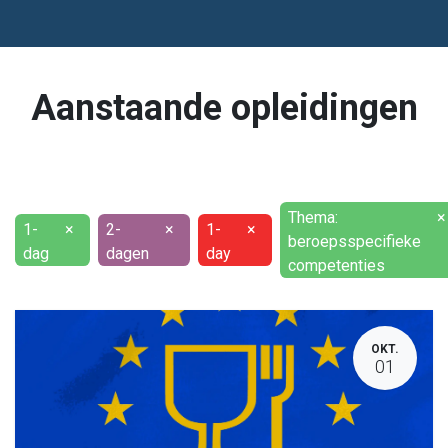
Aanstaande opleidingen
Thema:
×
1-
×
2-
×
1-
×
beroepsspecifieke
dag
dagen
day
competenties
OKT.
01