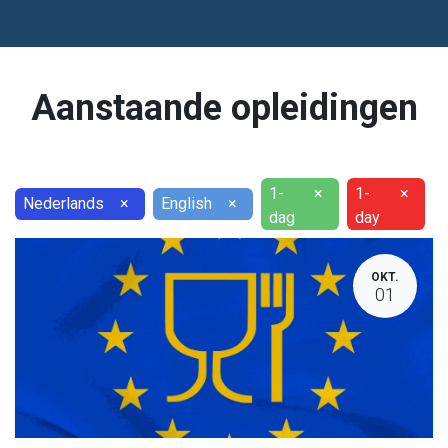
Aanstaande opleidingen
1-
×
1-
×
Nederlands
×
English
×
dag
day
OKT.
01