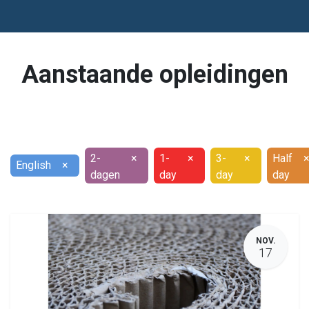
Aanstaande opleidingen
2-
×
1-
×
3-
×
Half
English
×
dagen
day
day
day
NOV.
17