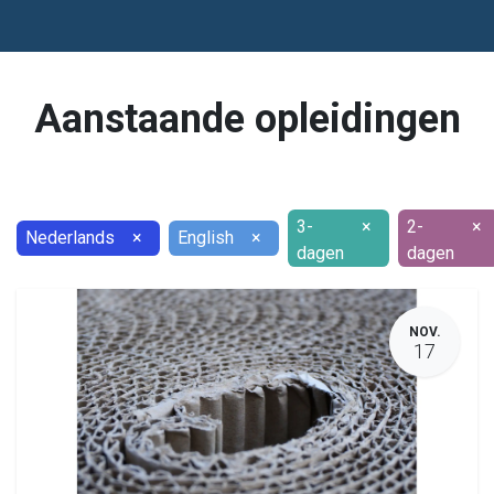
Aanstaande opleidingen
3-
×
2-
×
Nederlands
×
English
×
dagen
dagen
NOV.
17