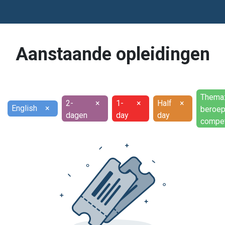
Aanstaande opleidingen
Thema
2-
×
1-
×
Half
×
English
×
beroep
dagen
day
day
compet