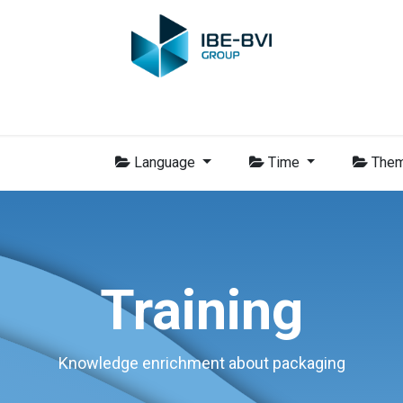
-BVI Group
Leden
Nieuws
Opleidingen
Video
Vacatur
Language
Time
The
Training
Knowledge enrichment about packaging