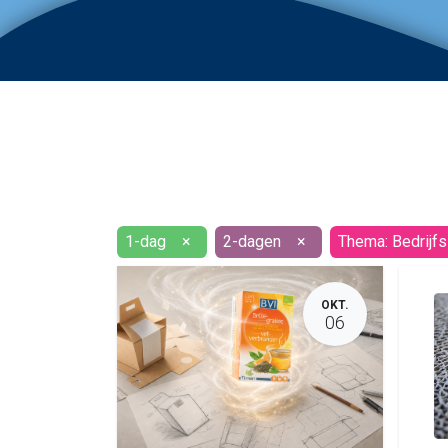
1-dag
×
2-dagen
×
Thema: Bedrijfs
OKT.
06