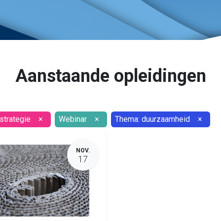
Aanstaande opleidingen
strategie
×
Webinar
×
Thema: duurzaamheid
×
NOV.
17