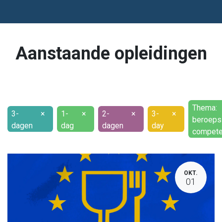
Aanstaande opleidingen
Thema:
3-
×
1-
×
2-
×
3-
×
beroeps
dagen
dag
dagen
day
compete
OKT.
01