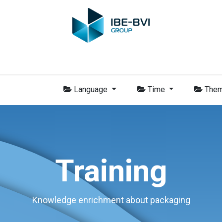
-BVI Group
Leden
Nieuws
Opleidingen
Video
Vacatur
Language
Time
The
Training
Knowledge enrichment about packaging