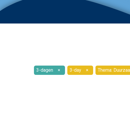
3-dagen
×
3-day
×
Thema: Duurzaa