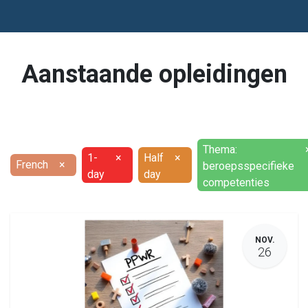
Aanstaande opleidingen
Thema:
1-
×
Half
×
French
×
beroepsspecifieke
day
day
competenties
NOV.
26