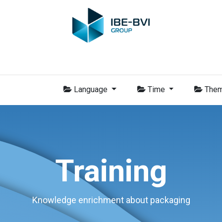
-BVI Group
Leden
Nieuws
Opleidingen
Video
Vacatur
Language
Time
The
Training
Knowledge enrichment about packaging