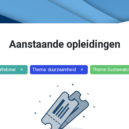
Aanstaande opleidingen
Webinar
×
Thema: duurzaamheid
×
Theme Sustainabil