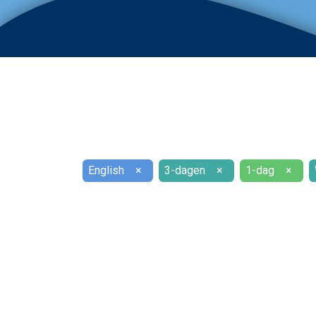
English
×
3-dagen
×
1-dag
×