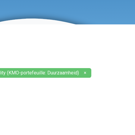
ity (KMO-portefeuille: Duurzaamheid)
×