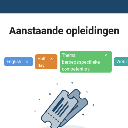
Aanstaande opleidingen
Thema:
×
Half
×
English
×
Webin
beroepsspecifieke
day
competenties