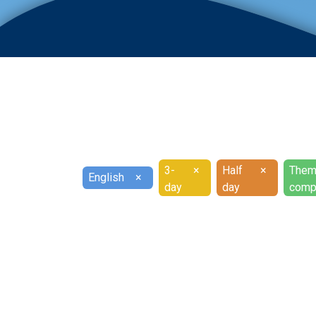
3-
×
Half
×
Them
English
×
day
day
comp