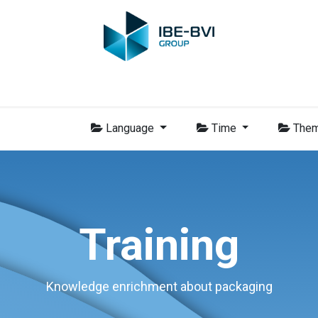
-BVI Group
Leden
Nieuws
Opleidingen
Video
Vacatur
Language
Time
The
Training
Knowledge enrichment about packaging