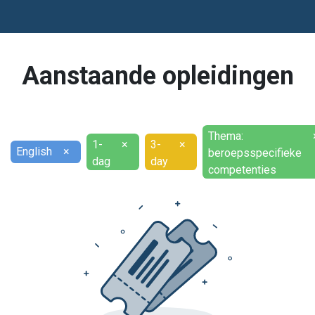
Aanstaande opleidingen
Thema:
1-
×
3-
×
English
×
beroepsspecifieke
dag
day
competenties