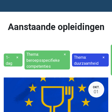
Aanstaande opleidingen
Thema:
×
1-
×
Thema:
×
beroepsspecifieke
dag
duurzaamheid
competenties
OKT.
01