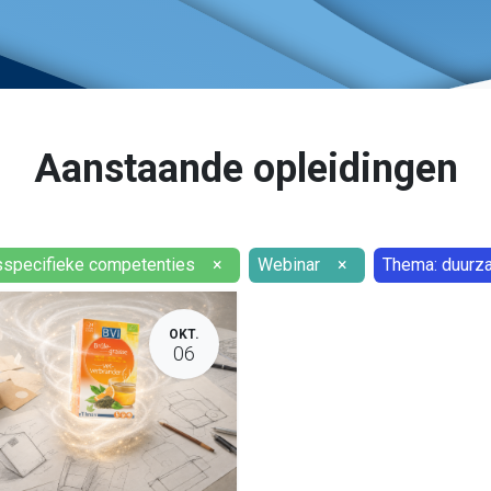
Aanstaande opleidingen
specifieke competenties
×
Webinar
×
Thema: duurz
OKT.
06