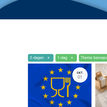
3-dagen
×
1-dag
×
Thema: beroeps
OKT.
01