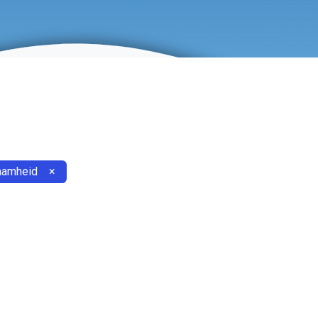
aamheid
×