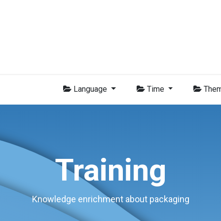
-BVI Group
Leden
Nieuws
Opleidingen
Video
Vacatur
Language
Time
The
Training
Knowledge enrichment about packaging