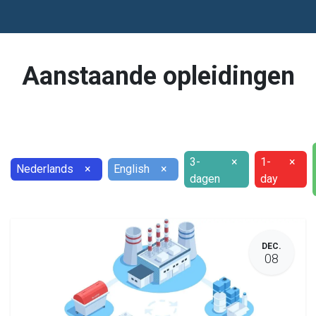
Aanstaande opleidingen
3-
×
1-
×
Nederlands
×
English
×
dagen
day
DEC.
08