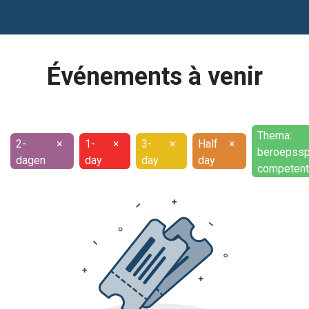
Événements à venir
Thema:
2-
×
1-
×
3-
×
Half
×
beroepssp
dagen
day
day
day
competent