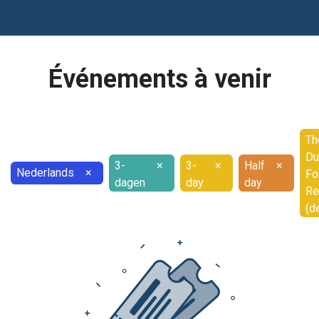
Événements à venir
Th
Du
3-
×
3-
×
Half
×
Nederlands
×
Fo
dagen
day
day
Re
(d