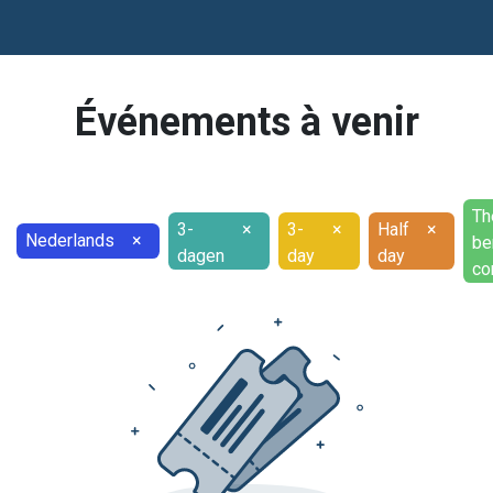
Événements à venir
Th
3-
×
3-
×
Half
×
Nederlands
×
be
dagen
day
day
co