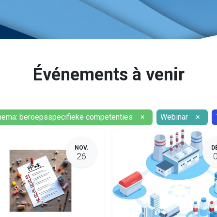
Événements à venir
hema: beroepsspecifieke competenties
×
Webinar
×
NOV.
D
26