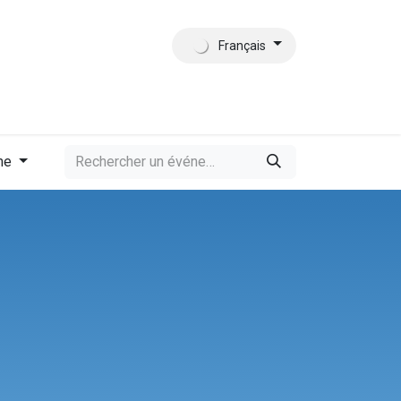
Français
tact
Qui sommes-nous?
me