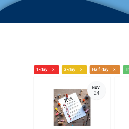
1-day
×
3-day
×
Half day
×
T
NOV.
24