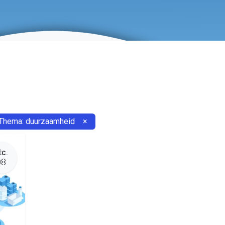
Thema: duurzaamheid
×
ÉC.
08