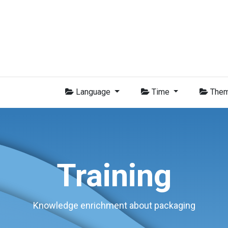
Membres
Nouvelles
Formations
Vidéo
Emplois
Con
Language
Time
The
Training
Knowledge enrichment about packaging