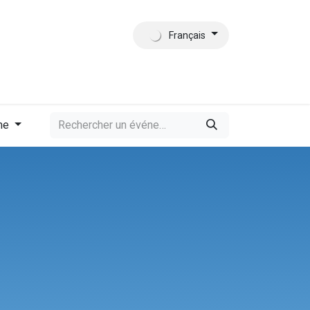
Français
tact
Qui sommes-nous?
me