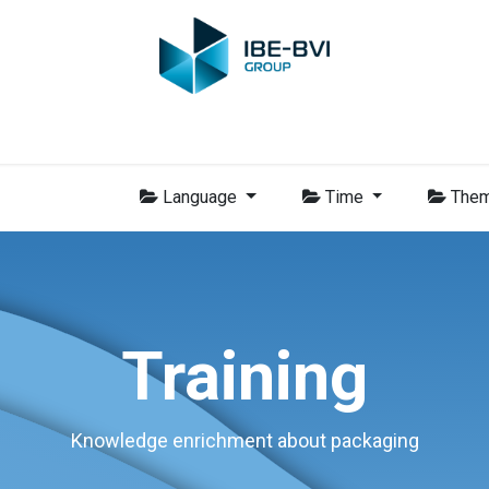
Membres
Nouvelles
Formations
Vidéo
Emplois
Con
Language
Time
The
Training
Knowledge enrichment about packaging