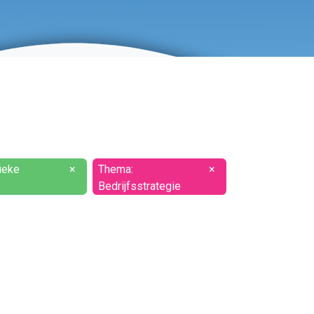
ieke
×
Thema:
×
Bedrijfsstrategie