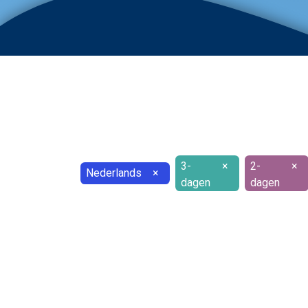
3-
×
2-
×
Nederlands
×
dagen
dagen