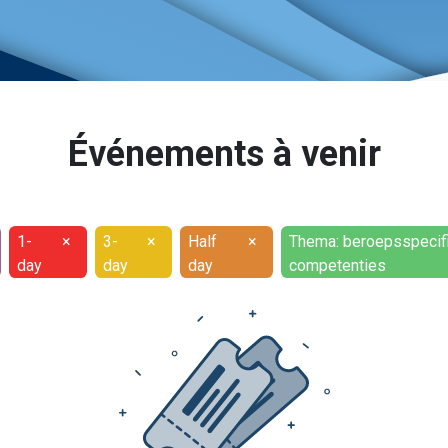
Événements à venir
1-
×
3-
×
Half
×
Thema: beroepsspecif
day
day
day
competenties