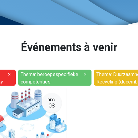
Événements à venir
×
Thema: beroepsspecifieke
×
Thema: Duurzaamhe
ay
competenties
Recycling (decemb
DÉC.
08