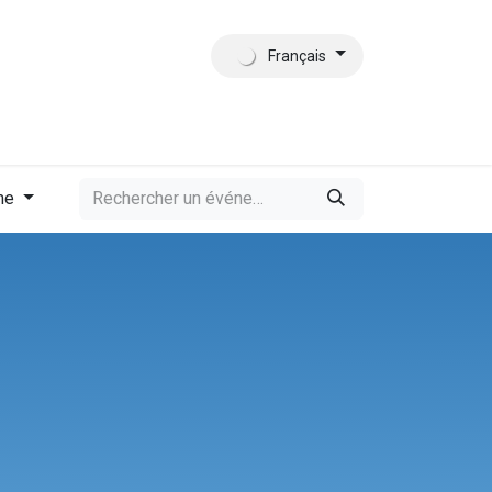
Français
tact
Qui sommes-nous?
me