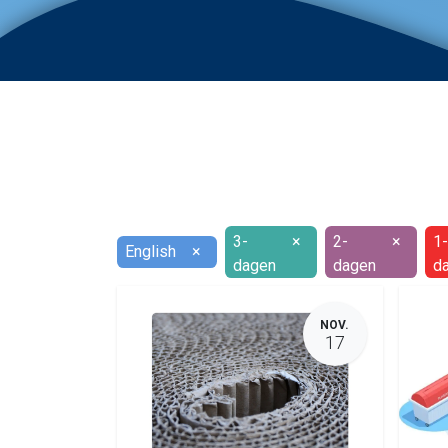
3-
×
2-
×
1-
English
×
dagen
dagen
d
NOV.
17