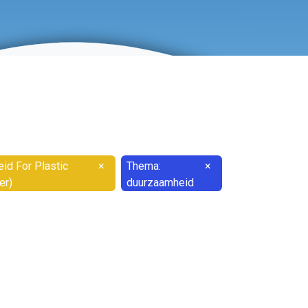
id For Plastic
×
Thema:
×
er)
duurzaamheid