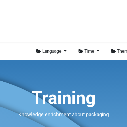
Membres
Nouvelles
Formations
Vidéo
Emplois
Con
Language
Time
The
Training
Knowledge enrichment about packaging